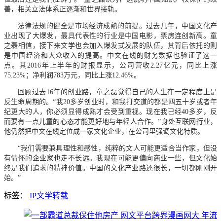
善，相关立法体系正逐渐和世界接轨。
法律法规的健全是市场经济成熟的前提。过去几年，中国文化产
业出现了大爆发，最具代表性的行业是中国电影，票房连创新高。童
之磊相信，接下来文学也会加入爆发式发展的队伍，其背后依托的则
是中国经济和大众收入的提高。中文在线的财务数据也验证了这一
点。其2016年上半年的财报显示，公司营收2.27亿元，同比上涨
75.23%；净利润783万元，同比上涨12.46%。
回顾过去16年的创业路，童之磊觉得自己的人生在一定程度上是
反生命周期的。“我20多岁创业时，和我打交道的都是四五十岁或者年
纪更大的人，你必须显得成熟才会受到重视。现在我已经40多岁，反
而要有一点儿童的心态才能更好地与年轻人合作。”身处互联网行业，
他仍然把中文在线定位成一家文化企业，在公司里强调文化特质。
“我们需要兼具理性和感性，纯粹的文人可能更适合当作家，但没
有情怀的企业家也走不长远。我现在可能更偏向商业一些，但文化始
终是我们追求的精神价值。中国的文化产业路还很长，一切都刚刚开
始。”
标签：
IP
文学
转载