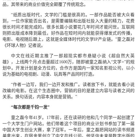
品，其带来的商业价值完全颠覆了传统观念。
“纸质出版时代，文学的门槛是很高的。一部作品能否被大众看
到，一位作家能否出名，是需要编辑和出版社投入大量的精力，花费
很长时间才能完成的。很多长篇小说要花几年时间才能问世。互联网
则把出版成本降到最低，好作品在短时间内就能获得爆发式的传播，
电影、电视随后跟上，这就是全媒体时代的文学IP产业链。”童之磊对
《环球人物》记者说。
中文在线近期主推了一部超现实都市悬疑小说《超自然大英
雄》，上线两个月点击量超过1600万，随即被童之磊纳入“文学+”的规
划中。开发计划是全方位的，合作方是国内一家知名影视公司，以小
说为基础的电视剧、动漫、玩具等产品同时打造。
“作者一边写，我们一边开发和推广。读者放下书，就能去看小说
改编的电影。在这个生态圈中，营销的目的是建立内容与读者之间的
关系。换句话说，内容本身就是营销。”
“每次都是千钧一发”
童之磊今年41岁。17年前，还在读研的他和几个同学一起创建了
一个大学生门户网站。他们带着这个项目的商业计划书参加了第一届
中国大学生创业大赛，拿了冠军。一年后，童之磊把网站的读书频道
单拿出来，在宿舍里创立了中文在线公司。他坚信未来是数字出版的