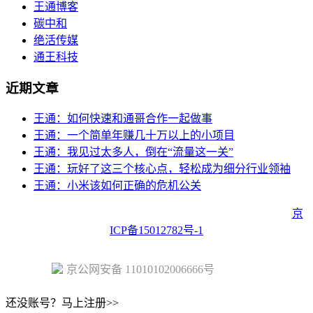
王通博客
碳中和
绝活传媒
通王科技
近期文章
王通：如何快速和通哥合作一起做事
王通：一个简单年赚几十万以上的小项目
王通：我见过太多人，倒在“流量这一关”
王通：玩好了这三个核心点，轻松成为细分行业领袖
王通：小米该如何正确的危机公关
Copyright © 2023 Juehuo.com, All Rights Reserved 版权所有
京
ICP备15012782号-1
京公网安备 11010102006666号
还没账号？马上注册>>