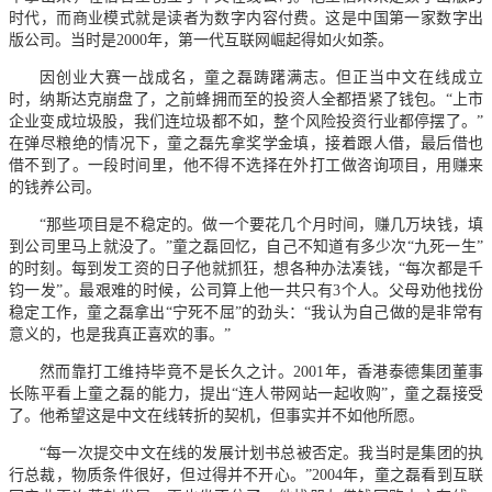
时代，而商业模式就是读者为数字内容付费。这是中国第一家数字出
版公司。当时是2000年，第一代互联网崛起得如火如荼。
因创业大赛一战成名，童之磊踌躇满志。但正当中文在线成立
时，纳斯达克崩盘了，之前蜂拥而至的投资人全都捂紧了钱包。“上市
企业变成垃圾股，我们连垃圾都不如，整个风险投资行业都停摆了。”
在弹尽粮绝的情况下，童之磊先拿奖学金填，接着跟人借，最后借也
借不到了。一段时间里，他不得不选择在外打工做咨询项目，用赚来
的钱养公司。
“那些项目是不稳定的。做一个要花几个月时间，赚几万块钱，填
到公司里马上就没了。”童之磊回忆，自己不知道有多少次“九死一生”
的时刻。每到发工资的日子他就抓狂，想各种办法凑钱，“每次都是千
钧一发”。最艰难的时候，公司算上他一共只有3个人。父母劝他找份
稳定工作，童之磊拿出“宁死不屈”的劲头：“我认为自己做的是非常有
意义的，也是我真正喜欢的事。”
然而靠打工维持毕竟不是长久之计。2001年，香港泰德集团董事
长陈平看上童之磊的能力，提出“连人带网站一起收购”，童之磊接受
了。他希望这是中文在线转折的契机，但事实并不如他所愿。
“每一次提交中文在线的发展计划书总被否定。我当时是集团的执
行总裁，物质条件很好，但过得并不开心。”2004年，童之磊看到互联