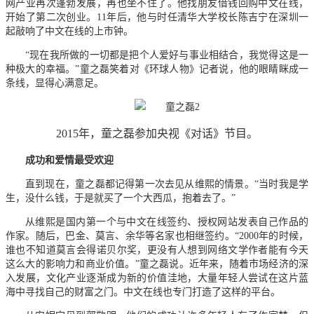
网产业再次蓬勃发展，再也坐不住了。他找朋友借钱回购中文在线，
开始了第二次创业。11年后，他与时任清华大学校长陈吉宁在深圳一
起敲响了中文在线的上市钟。
“现在我所做的一切都是把个人爱好与事业相结合，我觉得这是一
种极大的幸福。”童之磊笑着对《环球人物》记者说，他的眼睛眯成一
条线，显得心满意足。
2015年，童之磊参加央视《对话》节目。
成功和爱情最受欢迎
直到现在，童之磊都记得第一次去见从维熙的情景。“当时我是学
生，没什么钱，于是就买了一个大西瓜，抱着去了。”
从维熙是国内第一个与中文在线签约、授权网站发表自己作品的
作家。随后，巴金、莫言、余华等名家也相继签约。“2000年的时候，
谁也不知道莫言会得诺贝尔奖，更没有人想到网络文学作者能有今天
这么大的影响力和商业价值。”童之磊说。近年来，随着市场经济的深
入发展，文化产业逐渐成为新的价值洼地，大量年轻人尝试在这片蓝
海中寻找自己的财富之门。中文在线也专门打造了这样的平台。