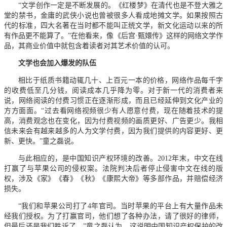
“文学创作一定是不断发展的。《红楼梦》在清代也是不登大雅之
堂的禁书，金庸的武侠小说也曾被很多人看成地摊文学。如果按照古
代的标准，四大名著在当时都不能叫正统文学，新文化运动以来的所
有作品更不能算了。”在他看来，像《后宫·甄嬛传》这样的网络文学作
品，其商业价值中就包含着读者对其艺术价值的认可。
文学也会加入爆发的队伍
相比于纸质书籍动辄几十、上百元一本的价格，网络作品每千字
的收费低至几分钱，阅读成本几乎降为零。对于新一代的消费者来
说，网络阅读的付费习惯正在逐渐形成，而且已经延伸到文化产业的
方方面面。“过去看网络视频很少有人愿意付费，现在随着技术的提
高，消费观念也在变化，因为付费视频的画质更好、广告更少。我相
信未来会有越来越多的人为文学付费，因为我们提供的内容更好、更
新、更快。”童之磊说。
与此相应的，是中国知识产权环境的改善。2012年末，中文在线
打赢了与苹果公司的侵权案。法院判决后者停止侵害中文在线的版
权，涉及《家》《春》《秋》《康熙大帝》等多部作品，并赔偿经济
损失。
“我们和苹果公司打了4年官司。当时苹果的平台上有大量作品未
经我们授权。为了打赢官司，他们想了各种办法，请了很好的律师，
但最后还是我们胜诉了。”童之磊认为，这说明中国知识产权保护的改