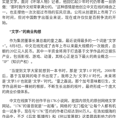
实是文学。面对《环球人物》记者，他回忆起少年时代仍带着一丝骄
傲：“那时我作文经常拿满分的。”这种感情是他创立中文在线的缘由之
一，也支撑他一次次挺过市场的狂风巨浪。公司从创建到上市用了15
年时间，但对中国数字出版业来说，现在或许仅仅是百舸争流的开
始。
“文学+”的商业构想
作为集团董事长兼总裁的童之磊，最近说得最多的一个词是“文学
+”。8月8日，中文在线完成了去年上市以来最大规模的一次融资，总
额约20亿元人民币。其中一半资金将用于打造基于文学作品的泛娱乐
产业，包括影视、游戏、动漫，其核心正是当下最火的商业概念——
“IP”（知识产权）。
“当提到文学大家就想到一本书时，那是‘文学1.0’时代。2000年
后，基于互联网的电子书出现了，我称之为‘文学2.0’时代。未来将
是‘文学3.0’也就是‘文学+’时代。”童之磊说。那个加号意味着衍生，文
学作品将如一棵树的根部，不断生长出新的枝叶，最终形成一个庞大
的商业价值体系。
中文在线旗下的创作平台17K小说网，是国内领先的原创网络文学
网站。“17K”的谐音就是“一起看”。网络的“无门槛化”让每个人都有机
会一试身手，现在与“17K”签约的作者已经达到60万人。在浩如烟海的
作品中，不乏《后宫·甄嬛传》和《何以笙箫默》这类颇具影响力的作