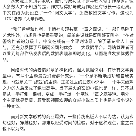
从安妮宝贝到郭敬明，他们的成功让许多年轻人有了作家梦。但
大多数人并不知道的是，作文写得好与成为作家还有很长一段距离。
中文在线为此设立了一个“网文大学”，免费教授文学写作，这也为
“17K”培养了大量作者。
“我们希望和作者、出版社实现共赢。”童之磊说，“一部作品除了
艺术性外，市场性也是很重要的，简单来说就是既叫好又叫座。”在对
签约作者的分级上，中文在线有一个评判体系，除了请专业人士参
与，还充分发挥了互联网公司的优势——大数据平台。网站管理者可
以看到每部作品发表后的数据表现和即时变化，从而精准发掘优秀作
品。
网络时代的读者偏好是多样化的，但大数据说明，在所有文学类
型中，有两个主题最受消费群体欢迎。“一个是不断地成功和自我实
现，也就是关于‘成就’的主题。正如过去的武侠小说中，一个手无缚鸡
之力的人后来成了绝世高手。当下最火的玄幻小说也是一样，只不过
是从一拳打倒一棵树，变成一拳打爆一个星球。”童之磊笑道。另外一
个主题就是爱情，颇受影视圈欢迎的穿越小说本质上也是言情小说的
一种变体。
面对新文学形式的商业爆炸，一些传统出版人不以为然，认为玄
幻也好，穿越也好，都难以经受时间的检验。对于这种观点，童之磊
也不以为然。