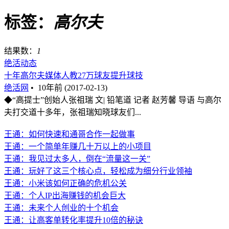
标签：
高尔夫
结果数：
1
绝活动态
十年高尔夫媒体人教27万球友提升球技
绝活网
•
10年前 (2017-02-13)
◆“高提士”创始人张祖瑞 文| 铅笔道 记者 赵芳馨 导语 与高尔
夫打交道十多年，张祖瑞知晓球友们...
王通：如何快速和通哥合作一起做事
王通：一个简单年赚几十万以上的小项目
王通：我见过太多人，倒在“流量这一关”
王通：玩好了这三个核心点，轻松成为细分行业领袖
王通：小米该如何正确的危机公关
王通：个人IP出海赚钱的机会巨大
王通：未来个人创业的十个机会
王通：让高客单转化率提升10倍的秘诀