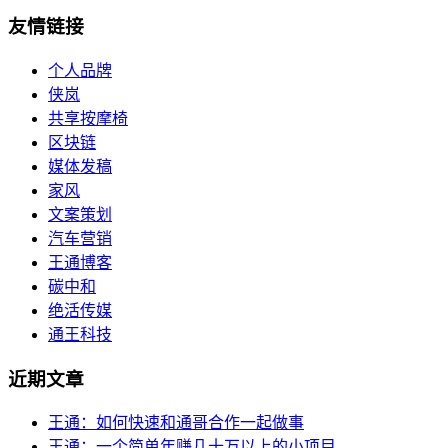
友情链接
个人品牌
侠岚
共享按摩椅
区块链
媒体发稿
家风
文案策划
汽车营销
王通博客
碳中和
绝活传媒
通王科技
近期文章
王通：如何快速和通哥合作一起做事
王通：一个简单年赚几十万以上的小项目