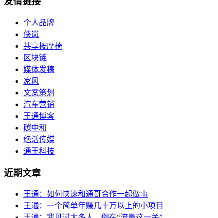
友情链接
个人品牌
侠岚
共享按摩椅
区块链
媒体发稿
家风
文案策划
汽车营销
王通博客
碳中和
绝活传媒
通王科技
近期文章
王通：如何快速和通哥合作一起做事
王通：一个简单年赚几十万以上的小项目
王通：我见过太多人，倒在“流量这一关”