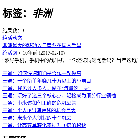
标签：
非洲
结果数：
1
绝活动态
非洲最大的移动入口竟然在国人手里
绝活网
•
10年前 (2017-02-10)
“波导手机，手机中的战斗机！” 你还记得这句话吗？当年这句广
王通：如何快速和通哥合作一起做事
王通：一个简单年赚几十万以上的小项目
王通：我见过太多人，倒在“流量这一关”
王通：玩好了这三个核心点，轻松成为细分行业领袖
王通：小米该如何正确的危机公关
王通：个人IP出海赚钱的机会巨大
王通：未来个人创业的十个机会
王通：让高客单转化率提升10倍的秘诀