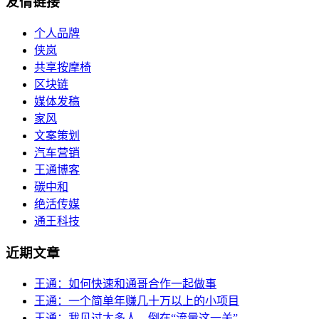
友情链接
个人品牌
侠岚
共享按摩椅
区块链
媒体发稿
家风
文案策划
汽车营销
王通博客
碳中和
绝活传媒
通王科技
近期文章
王通：如何快速和通哥合作一起做事
王通：一个简单年赚几十万以上的小项目
王通：我见过太多人，倒在“流量这一关”