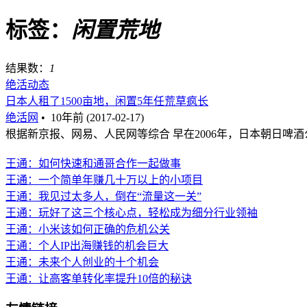
标签：
闲置荒地
结果数：
1
绝活动态
日本人租了1500亩地，闲置5年任荒草疯长
绝活网
•
10年前 (2017-02-17)
根据新京报、网易、人民网等综合 早在2006年，日本朝日啤酒
王通：如何快速和通哥合作一起做事
王通：一个简单年赚几十万以上的小项目
王通：我见过太多人，倒在“流量这一关”
王通：玩好了这三个核心点，轻松成为细分行业领袖
王通：小米该如何正确的危机公关
王通：个人IP出海赚钱的机会巨大
王通：未来个人创业的十个机会
王通：让高客单转化率提升10倍的秘诀