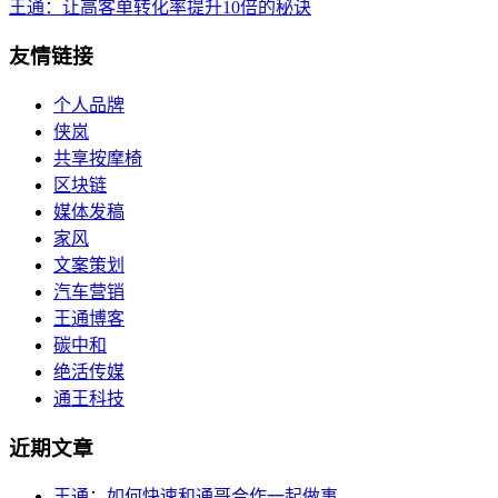
王通：让高客单转化率提升10倍的秘诀
友情链接
个人品牌
侠岚
共享按摩椅
区块链
媒体发稿
家风
文案策划
汽车营销
王通博客
碳中和
绝活传媒
通王科技
近期文章
王通：如何快速和通哥合作一起做事