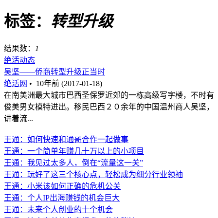
标签：
转型升级
结果数：
1
绝活动态
吴坚——侨商转型升级正当时
绝活网
•
10年前 (2017-01-18)
在南美洲最大城市巴西圣保罗近郊的一栋高级写字楼，不时有
俊美男女模特进出。移民巴西２０余年的中国温州商人吴坚，
讲着流...
王通：如何快速和通哥合作一起做事
王通：一个简单年赚几十万以上的小项目
王通：我见过太多人，倒在“流量这一关”
王通：玩好了这三个核心点，轻松成为细分行业领袖
王通：小米该如何正确的危机公关
王通：个人IP出海赚钱的机会巨大
王通：未来个人创业的十个机会