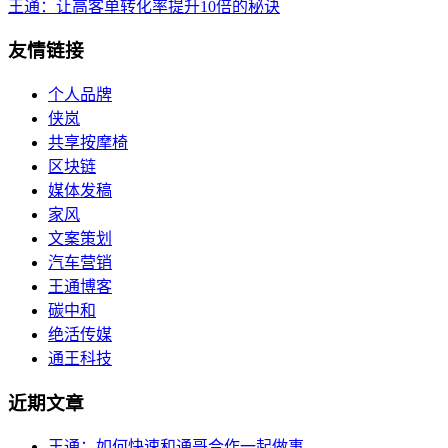
王通：让高客单转化率提升10倍的秘诀
友情链接
个人品牌
侠岚
共享按摩椅
区块链
媒体发稿
家风
文案策划
汽车营销
王通博客
碳中和
绝活传媒
通王科技
近期文章
王通：如何快速和通哥合作一起做事