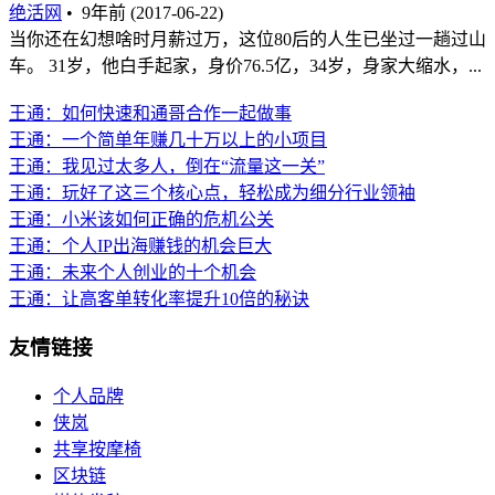
绝活网
•
9年前 (2017-06-22)
当你还在幻想啥时月薪过万，这位80后的人生已坐过一趟过山
车。 31岁，他白手起家，身价76.5亿，34岁，身家大缩水，...
王通：如何快速和通哥合作一起做事
王通：一个简单年赚几十万以上的小项目
王通：我见过太多人，倒在“流量这一关”
王通：玩好了这三个核心点，轻松成为细分行业领袖
王通：小米该如何正确的危机公关
王通：个人IP出海赚钱的机会巨大
王通：未来个人创业的十个机会
王通：让高客单转化率提升10倍的秘诀
友情链接
个人品牌
侠岚
共享按摩椅
区块链