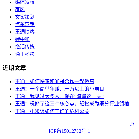
媒体发稿
家风
文案策划
汽车营销
王通博客
碳中和
绝活传媒
通王科技
近期文章
王通：如何快速和通哥合作一起做事
王通：一个简单年赚几十万以上的小项目
王通：我见过太多人，倒在“流量这一关”
王通：玩好了这三个核心点，轻松成为细分行业领袖
王通：小米该如何正确的危机公关
Copyright © 2023 Juehuo.com, All Rights Reserved 版权所有
京
ICP备15012782号-1