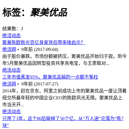
标签：
聚美优品
结果数：
3
绝活动态
聚美陈欧败光百亿身家背后带来啥启示？
绝活网
•
9年前 (2017-09-04)
由于股价暴跌，市场份额被挤压，聚美优品开始归于寂。到今
年5月聚美优品因转型投资共享充电宝，与王思聪对...
绝活动态
三年市值蒸发95%，聚美优品输的一点都不冤枉
绝活网
•
9年前 (2017-07-27)
2014年，赶在京东、阿里之前成功上市的聚美优品一度让顶着
纽交所最年轻的中国企业CEO的陈欧风光无限。聚美优品上
市当天开...
绝活动态
只用了3年，这个80后输掉了56个亿，从“万人迷”沦落为“陈7
块”