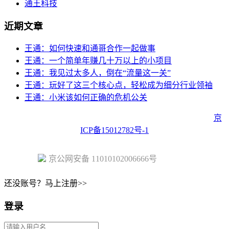
通王科技
近期文章
王通：如何快速和通哥合作一起做事
王通：一个简单年赚几十万以上的小项目
王通：我见过太多人，倒在“流量这一关”
王通：玩好了这三个核心点，轻松成为细分行业领袖
王通：小米该如何正确的危机公关
Copyright © 2023 Juehuo.com, All Rights Reserved 版权所有
京
ICP备15012782号-1
京公网安备 11010102006666号
还没账号？马上注册>>
登录