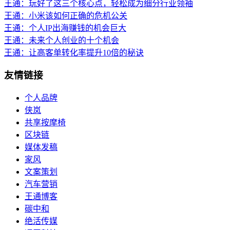
王通：玩好了这三个核心点，轻松成为细分行业领袖
王通：小米该如何正确的危机公关
王通：个人IP出海赚钱的机会巨大
王通：未来个人创业的十个机会
王通：让高客单转化率提升10倍的秘诀
友情链接
个人品牌
侠岚
共享按摩椅
区块链
媒体发稿
家风
文案策划
汽车营销
王通博客
碳中和
绝活传媒