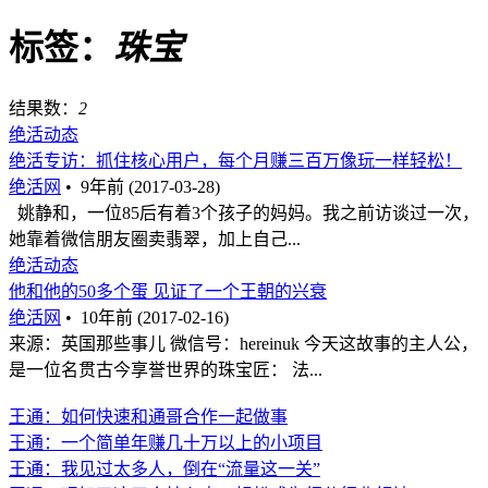
标签：
珠宝
结果数：
2
绝活动态
绝活专访：抓住核心用户，每个月赚三百万像玩一样轻松！
绝活网
•
9年前 (2017-03-28)
姚静和，一位85后有着3个孩子的妈妈。我之前访谈过一次，
她靠着微信朋友圈卖翡翠，加上自己...
绝活动态
他和他的50多个蛋 见证了一个王朝的兴衰
绝活网
•
10年前 (2017-02-16)
来源：英国那些事儿 微信号：hereinuk 今天这故事的主人公，
是一位名贯古今享誉世界的珠宝匠： 法...
王通：如何快速和通哥合作一起做事
王通：一个简单年赚几十万以上的小项目
王通：我见过太多人，倒在“流量这一关”