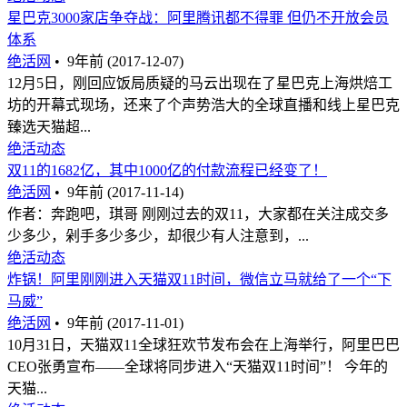
星巴克3000家店争夺战：阿里腾讯都不得罪 但仍不开放会员
体系
绝活网
•
9年前 (2017-12-07)
12月5日，刚回应饭局质疑的马云出现在了星巴克上海烘焙工
坊的开幕式现场，还来了个声势浩大的全球直播和线上星巴克
臻选天猫超...
绝活动态
双11的1682亿，其中1000亿的付款流程已经变了！
绝活网
•
9年前 (2017-11-14)
作者：奔跑吧，琪哥 刚刚过去的双11，大家都在关注成交多
少多少，剁手多少多少，却很少有人注意到，...
绝活动态
炸锅！阿里刚刚进入天猫双11时间，微信立马就给了一个“下
马威”
绝活网
•
9年前 (2017-11-01)
10月31日，天猫双11全球狂欢节发布会在上海举行，阿里巴巴
CEO张勇宣布——全球将同步进入“天猫双11时间”！ 今年的
天猫...