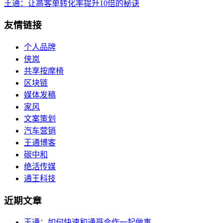
王通：让高客单转化率提升10倍的秘诀
友情链接
个人品牌
侠岚
共享按摩椅
区块链
媒体发稿
家风
文案策划
汽车营销
王通博客
碳中和
绝活传媒
通王科技
近期文章
王通：如何快速和通哥合作一起做事