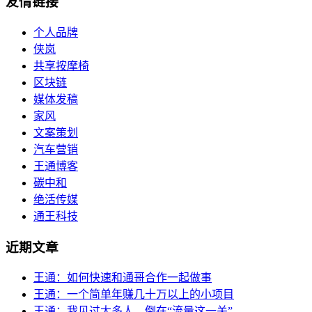
友情链接
个人品牌
侠岚
共享按摩椅
区块链
媒体发稿
家风
文案策划
汽车营销
王通博客
碳中和
绝活传媒
通王科技
近期文章
王通：如何快速和通哥合作一起做事
王通：一个简单年赚几十万以上的小项目
王通：我见过太多人，倒在“流量这一关”