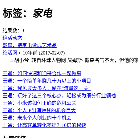
标签：
家电
结果数：
1
绝活动态
戴森，把家电做成艺术品
绝活网
•
10年前 (2017-02-07)
□ 胡小兮 转自环球人物网 詹姆斯· 戴森名气不大，但他的家
王通：如何快速和通哥合作一起做事
王通：一个简单年赚几十万以上的小项目
王通：我见过太多人，倒在“流量这一关”
王通：玩好了这三个核心点，轻松成为细分行业领袖
王通：小米该如何正确的危机公关
王通：个人IP出海赚钱的机会巨大
王通：未来个人创业的十个机会
王通：让高客单转化率提升10倍的秘诀