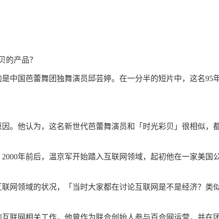
贝的产品？
是中国芭蕾舞团独舞演员邱芸婷。在一分半的短片中，这名95
原因。他认为，这名新世代芭蕾舞演员和「时光彩贝」很相似，
2000年前后，温京军开始踏入互联网领域，起初他在一家美国
互联网领域的状况，「当时大家都在讨论互联网是不是经济？类
的互联网相关工作，他曾作为联合创始人参与百合网运营，并在团