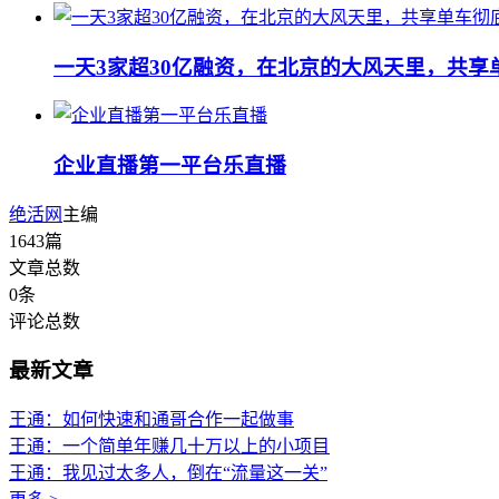
一天3家超30亿融资，在北京的大风天里，共享
企业直播第一平台乐直播
绝活网
主编
1643
篇
文章总数
0
条
评论总数
最新文章
王通：如何快速和通哥合作一起做事
王通：一个简单年赚几十万以上的小项目
王通：我见过太多人，倒在“流量这一关”