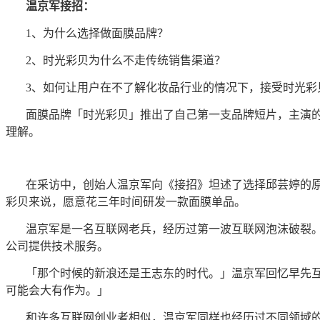
温京军接招：
1、为什么选择做面膜品牌？
2、时光彩贝为什么不走传统销售渠道？
3、如何让用户在不了解化妆品行业的情况下，接受时光彩
面膜品牌「时光彩贝」推出了自己第一支品牌短片，主演的
理解。
在采访中，创始人温京军向《接招》坦述了选择邱芸婷的
彩贝来说，愿意花三年时间研发一款面膜单品。
温京军是一名互联网老兵，经历过第一波互联网泡沫破裂。
公司提供技术服务。
「那个时候的新浪还是王志东的时代。」温京军回忆早先
可能会大有作为。」
和许多互联网创业者相似，温京军同样也经历过不同领域