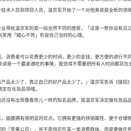
一个技术人员到项目人员，温京军开始了一个对他来说是全新的领
企业带给温京军的是一段全然不同的感受，「这是一帮你没有见
玩笑用「贼心不死」形容自己当时的心理。
题，消费者可以花费更少的时间，更少的金钱，更方便的进行不
来讲是一个赢家通吃的事情，我觉得不需要把所有人时间都花在
产品太少了，真正自己的好产品太少了。」温京军告诉《接招》。
锁定在化妆品领域。
内还没有出现像香奈儿一样的知名品牌，是温京军决定做化妆品
比，面膜拥有很明显的优点。它拥有更强的快销属性、便于仓储
域的「苹果公司」，并不是指定在某一类消费群体，而是要做在