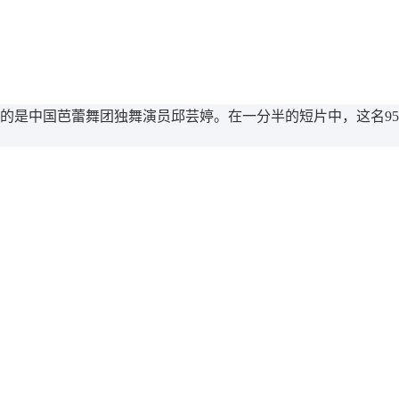
的是中国芭蕾舞团独舞演员邱芸婷。在一分半的短片中，这名9