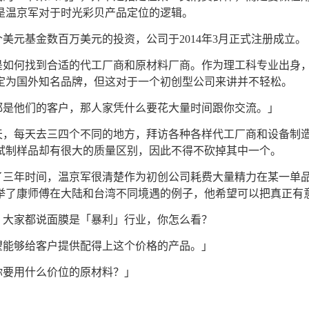
是温京军对于时光彩贝产品定位的逻辑。
个美元基金数百万美元的投资，公司于2014年3月正式注册成立。
是如何找到合适的代工厂商和原材料厂商。作为理工科专业出身
定为国外知名品牌，但这对于一个初创型公司来讲并不轻松。
都是他们的客户，那人家凭什么要花大量时间跟你交流。」
天，每天去三四个不同的地方，拜访各种各样代工厂商和设备制造
试制样品却有很大的质量区别，因此不得不砍掉其中一个。
了三年时间，温京军很清楚作为初创公司耗费大量精力在某一单
举了康师傅在大陆和台湾不同境遇的例子，他希望可以把真正有
：大家都说面膜是「暴利」行业，你怎么看？
望能够给客户提供配得上这个价格的产品。」
你要用什么价位的原材料？」