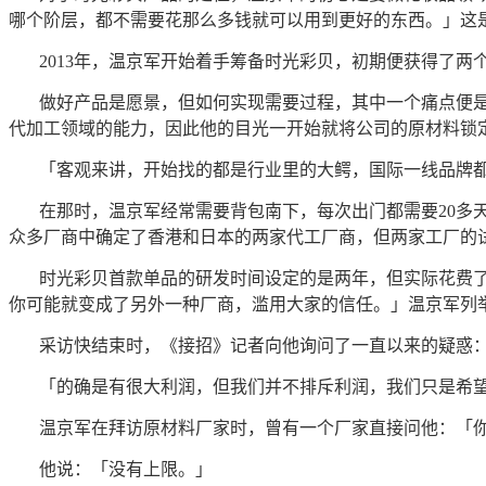
哪个阶层，都不需要花那么多钱就可以用到更好的东西。」这
2013年，温京军开始着手筹备时光彩贝，初期便获得了两
做好产品是愿景，但如何实现需要过程，其中一个痛点便
代加工领域的能力，因此他的目光一开始就将公司的原材料锁
「客观来讲，开始找的都是行业里的大鳄，国际一线品牌
在那时，温京军经常需要背包南下，每次出门都需要20多
众多厂商中确定了香港和日本的两家代工厂商，但两家工厂的
时光彩贝首款单品的研发时间设定的是两年，但实际花费
你可能就变成了另外一种厂商，滥用大家的信任。」温京军列
采访快结束时，《接招》记者向他询问了一直以来的疑惑
「的确是有很大利润，但我们并不排斥利润，我们只是希
温京军在拜访原材料厂家时，曾有一个厂家直接问他：「
他说：「没有上限。」