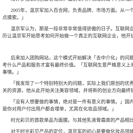
2005年，温京军加入百合网，负责品牌、市场方面。从
点摸索。」
温京军认为，那是一段非常非常值得骄傲的日子。互联网
历让温京军开始思考如何开始做一个真正的互联网企业，他开
后来加入团购网站，这个模式开始解决「去中介化」的问
考什么产品和服务才富有最终价值。「互联网生意严格意义上
事情。」
「我发现了一个特别特别大的问题，实际上我们原创的优秀
关的资源，他从此开始关注美容领域，并将新的创业方向最终
「没有人想要做的事情，绝对是一件有意义的事情。」国
是你对用户付出用户都会埋单，尤其在化妆品领域。」
时光彩贝的首款单品为面膜。与其他乳液膏霜类的产品相
对于时光彩贝产品的定位，温京军的初心是要做化妆品领