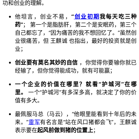
功和创业的理解。
他坦言，创业不易，
“
创业初期
我每天吃三种
药”
； 第一个是脂肪肝，第二个是安眠药，第三个
自己都忘了，“因为痛苦的我不想回忆了。”虽然创
业很痛苦，但 王麒诚 也指出，最好的投资就是创
业；
创业要有莫名其妙的自信
，你觉得你要输你就已
经输了，但你觉得能成功，就有可能赢；
一个企业的价值在哪里？就看“护城河”在哪
里。
一个“护城河”有多深多高，就决定了你的价
值有多大。
最佩服马总（马云），“他眼里能看到十年后的未
来。”
雷军
有名言是“站在风口猪都会飞”，王麒诚
表示要在
起风前做到猪的位置上
；