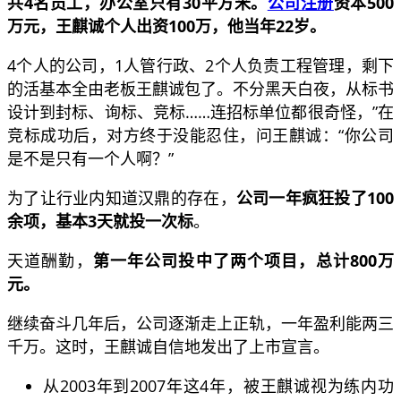
共4名员工，办公室只有30平方米。
公司注册
资本500
万元，王麒诚个人出资100万，他当年22岁。
4个人的公司，1人管行政、2个人负责工程管理，剩下
的活基本全由老板王麒诚包了。不分黑天白夜，从标书
设计到封标、询标、竞标……连招标单位都很奇怪，”在
竞标成功后，对方终于没能忍住，问王麒诚：“你公司
是不是只有一个人啊？”
为了让行业内知道汉鼎的存在，
公司一年疯狂投了100
余项，基本3天就投一次标
。
天道酬勤，
第一年公司投中了两个项目，总计800万
元。
继续奋斗几年后，公司逐渐走上正轨，一年盈利能两三
千万。这时，王麒诚自信地发出了上市宣言。
从2003年到2007年这4年，被王麒诚视为练内功