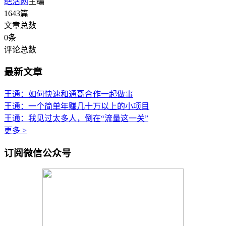
绝活网
主编
1643
篇
文章总数
0
条
评论总数
最新文章
王通：如何快速和通哥合作一起做事
王通：一个简单年赚几十万以上的小项目
王通：我见过太多人，倒在“流量这一关”
更多 >
订阅微信公众号