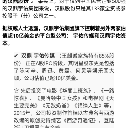
的汉鼎股份”。
事实上，对于位列中国民营企业500强
的汉鼎宇佑集团来说，汉鼎股份只是其133家全资或参
控股子（分）公司之一。
据权威人士透露，汉鼎宇佑集团旗下控制着另外两家估
值超10亿美金的平台型公司：
宇佑传媒和汉鼎宇佑资
本。
✔
汉鼎
宇佑传媒
（王麒诚家族持有85%股
份） 正在A股IPO阶段，其明星股东更是包括
了陈可辛、周迅、黄磊、何炅等娱乐圈大
咖，公司估值已超10亿美金。
它 先后投资了电影《华丽上班族》、《一路
惊喜》、《曼哈顿中国女孩》和电视剧《天
生要完美》《无敌奶爸》《锦绣人生》等，
2015年，公司投资制作首档以古典名著西游
改编的原创史诗综艺《西游奇遇记》，登陆
浙江卫视周六黄金档。