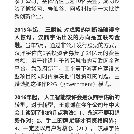
家子公司，整体估值已超10亿美金，成功投
资了微贷网、寿仙谷、网成科技等一大批优
秀创新企业。
2015年起，
王麟诚
对趋势的判断准确得令
人惊讶，汉鼎宇佑出发的方向是互联网金
融。
当年5月，通过非公开发行股票的方式，
汉鼎宇佑向5名投资者募集了24亿元的资金
总额，用于建设基于智慧城市的互联网金融
平台，为政府部门、国企等下游客户建设大
型项目的同时再解决他们融资难的问题，王
麟诚把这称作P2G（government）模式。
2016年起， 人工智能或许会是汉鼎宇佑新的
转型，对于转型，王麒诚在今年公司年中大
会上谈到了他的几点看法：1、永远不要和趋
势作对；2、手上的牌足够才有资格跨界；
3、一定要以用户为核心（2C）。
汉鼎宇佑