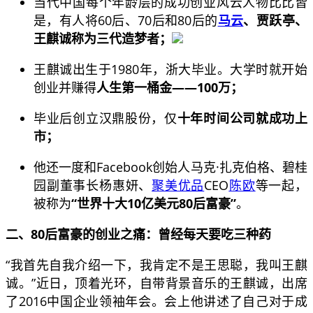
当代中国每个年龄层的成功创业风云人物比比皆
是，有人将60后、70后和80后的
马云
、贾跃亭、
王麒诚称为三代造梦者；
王麒诚出生于1980年，浙大毕业。大学时就开始
创业并赚得
人生第一桶金——100万；
毕业后创立汉鼎股份，仅
十年时间公司就成功上
市；
他还一度和Facebook创始人马克·扎克伯格、碧桂
园副董事长杨惠妍、
聚美优品
CEO
陈欧
等一起，
被称为
“世界十大10亿美元80后富豪”
。
二、80后富豪的创业之痛：曾经每天要吃三种药
“我首先自我介绍一下，我肯定不是王思聪，我叫王麒
诚。”近日，顶着光环，自带背景音乐的王麒诚，出席
了2016中国企业领袖年会。会上他讲述了自己对于成