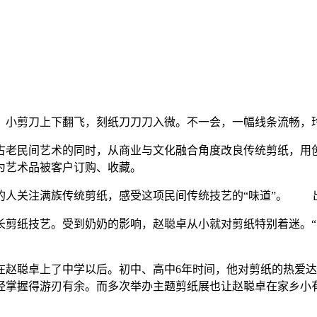
，小剪刀上下翻飞，刻纸刀刀刀入微。不一会，一幅线条流畅，
承古老民间艺术的同时，从商业与文化融合角度改良传统剪纸，用
为艺术品被客户订购、收藏。
的人关注满族传统剪纸，感受这项民间传统技艺的“味道”。 出
擅长剪纸技艺。受到奶奶的影响，赵聪卓从小就对剪纸特别着迷。
在赵聪卓上了中学以后。初中、高中6年时间，他对剪纸的热爱
经掌握得游刃有余。而多次举办主题剪纸展也让赵聪卓在家乡小