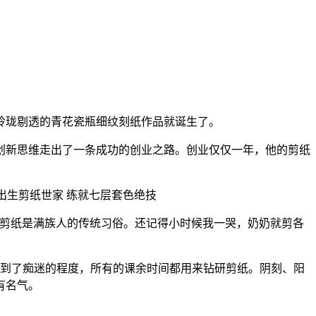
玲珑剔透的青花瓷瓶细纹刻纸作品就诞生了。
创新思维走出了一条成功的创业之路。创业仅仅一年，他的剪纸
生剪纸世家 练就七层套色绝技
“剪纸是满族人的传统习俗。还记得小时候我一哭，奶奶就剪各
达到了痴迷的程度，所有的课余时间都用来钻研剪纸。阴刻、阳
有名气。