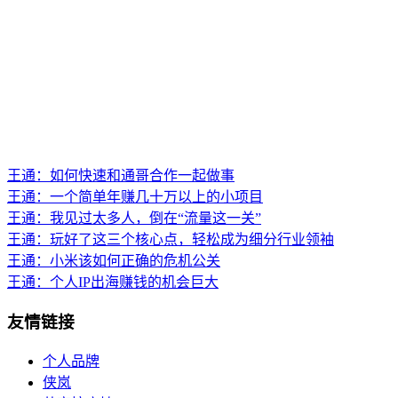
王通：如何快速和通哥合作一起做事
王通：一个简单年赚几十万以上的小项目
王通：我见过太多人，倒在“流量这一关”
王通：玩好了这三个核心点，轻松成为细分行业领袖
王通：小米该如何正确的危机公关
王通：个人IP出海赚钱的机会巨大
友情链接
个人品牌
侠岚