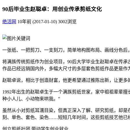
90后毕业生赵聪卓：用创业传承剪纸文化
绝活网
10年前 (2017-01-10)
3002浏览
一张纸、一把剪刀、一支刻刀，简单地构图布局、画线分色后
将满族传统剪纸作为创业项目，90后大学毕业生赵聪卓在传
作品已经远销国内外，多幅大尺寸的多层套色剪纸作品更是作
赵聪卓说，相比于创造财富，他更希望通过推陈出新，让更多
1992年出生的赵聪卓生于一个满族剪纸世家，家中祖祖辈辈
种小人儿、小动物来哄我。”
虽然从小对剪纸耳濡目染，但真正深入了解、研究剪纸，却是
刻、单色、套色、染色……短短几年时间，这些剪纸技艺他已
创立剪纸社团 带动学生创业就业