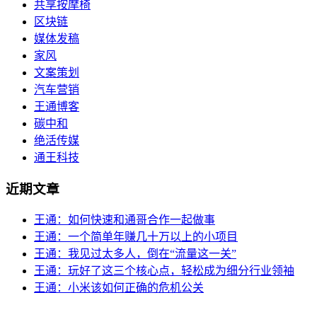
共享按摩椅
区块链
媒体发稿
家风
文案策划
汽车营销
王通博客
碳中和
绝活传媒
通王科技
近期文章
王通：如何快速和通哥合作一起做事
王通：一个简单年赚几十万以上的小项目
王通：我见过太多人，倒在“流量这一关”
王通：玩好了这三个核心点，轻松成为细分行业领袖
王通：小米该如何正确的危机公关
Copyri