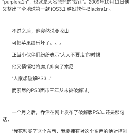
"purplera1n"，也就是大名鼎鼎的“紫雨”。2009年10月11日他
又整出了全地球第一款 iOS3.1 越狱软件-Blackra1n。
不过之后，他突然说要收山
可把苹果给乐坏了。。。
正当小伙伴们纷纷表示“大大不要走”的时候
他又悄悄地将魔爪伸向了索尼
“人家想破解PS3...”
而索尼的PS3面市三年从未被破解过。
一个月之后，乔治在网上发布了破解版PS3...还是那句
话，
“我花钱买了这个东西，我要拥有对这个东西的绝对控制