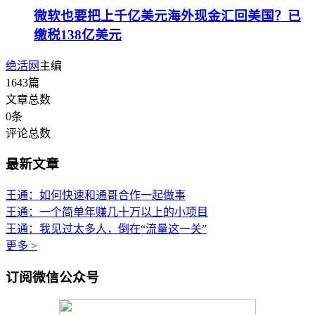
微软也要把上千亿美元海外现金汇回美国？已
缴税138亿美元
绝活网
主编
1643
篇
文章总数
0
条
评论总数
最新文章
王通：如何快速和通哥合作一起做事
王通：一个简单年赚几十万以上的小项目
王通：我见过太多人，倒在“流量这一关”
更多 >
订阅微信公众号