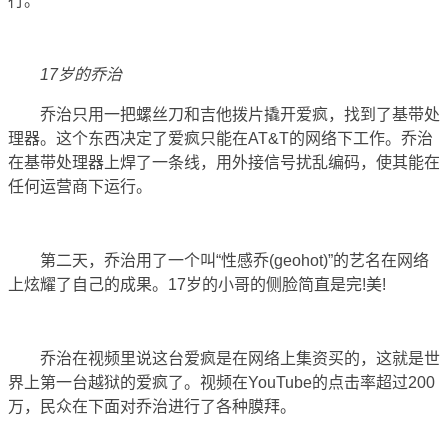
行。
17岁的乔治
乔治只用一把螺丝刀和吉他拨片撬开爱疯，找到了基带处
理器。这个东西决定了爱疯只能在AT&T的网络下工作。乔治
在基带处理器上焊了一条线，用外接信号扰乱编码，使其能在
任何运营商下运行。
第二天，乔治用了一个叫“性感乔(geohot)”的艺名在网络
上炫耀了自己的成果。17岁的小哥的侧脸简直是完!美!
乔治在视频里说这台爱疯是在网络上集资买的，这就是世
界上第一台越狱的爱疯了。视频在YouTube的点击率超过200
万，民众在下面对乔治进行了各种膜拜。