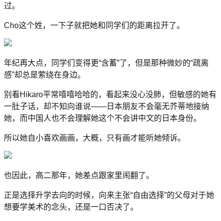
过。
Cho这个姓，一下子就把她和同学们的距离拉开了。
年纪再大点，同学们变得更“含蓄”了，但是那种微妙的“疏离
感”却总是萦绕在身边。
别看Hikaro平常嘻嘻哈哈的，看起来没心没肺，但敏感的她有
一肚子话，却不知向谁说——日本朋友不会毫无芥蒂地接纳
她，而中国人也不会理解她这个不会讲中文的日本身份。
所以她自小喜欢画画，大概，只有画才能听她倾诉。
也因此，高二那年，她差点跟家里闹翻了。
正是选择升学去向的时候，向来主张“自由选择”的父母对于她
想要学美术的念头，还是一口否决了。