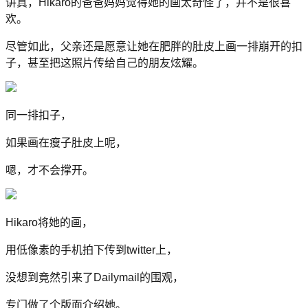
讲真，Hikaro的爸爸妈妈觉得她的画太奇怪了，并不是很喜
欢。
尽管如此，父亲还是愿意让她在肥胖的肚皮上画一排崩开的扣
子，甚至把这照片传给自己的朋友炫耀。
同一排扣子，
如果画在瘦子肚皮上呢，
嗯，才不会撑开。
Hikaro将她的画，
用低像素的手机拍下传到twitter上，
没想到竟然引来了Dailymail的围观，
专门做了个版面介绍她。