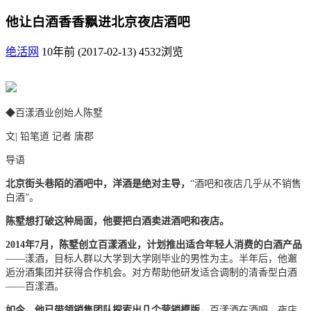
他让白酒香香飘进北京夜店酒吧
绝活网
10年前 (2017-02-13)
4532浏览
◆
百漾酒业创始人陈墅
文| 铅笔道 记者 唐郡
导语
北京街头巷陌的酒吧中，洋酒是绝对主导，
“酒吧和夜店几乎从不销售
白酒”。
陈墅想打破这种局面，他要把白酒卖进酒吧和夜店。
2014年7月，陈墅创立百漾酒业，计划推出适合年轻人消费的白酒产品
——漾酒，目标人群以大学到大学刚毕业的男性为主。半年后，他邂
逅汾酒集团并获得合作机会。对方帮助他研发适合调制的清香型白酒
——百漾酒。
如今，他已带领销售团队探索出几个营销模版，
百漾酒在酒吧、夜店