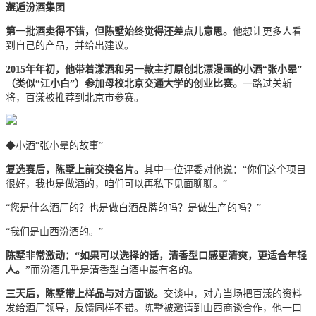
邂逅汾酒集团
第一批酒卖得不错，但陈墅始终觉得还差点儿意思。
他想让更多人看
到自己的产品，并给出建议。
2015年年初，他带着漾酒和另一款主打原创北漂漫画的小酒“张小晕”
（类似“江小白”）参加母校北京交通大学的创业比赛。
一路过关斩
将，百漾被推荐到北京市参赛。
◆
小酒“张小晕的故事”
复选赛后，陈墅上前交换名片。
其中一位评委对他说：“你们这个项目
很好，我也是做酒的，咱们可以再私下见面聊聊。”
“您是什么酒厂的？也是做白酒品牌的吗？是做生产的吗？”
“我们是山西汾酒的。”
陈墅非常激动：“如果可以选择的话，清香型口感更清爽，更适合年轻
人。”
而汾酒几乎是清香型白酒中最有名的。
三天后，陈墅带上样品与对方面谈。
交谈中，对方当场把百漾的资料
发给酒厂领导，反馈同样不错。陈墅被邀请到山西商谈合作，他一口