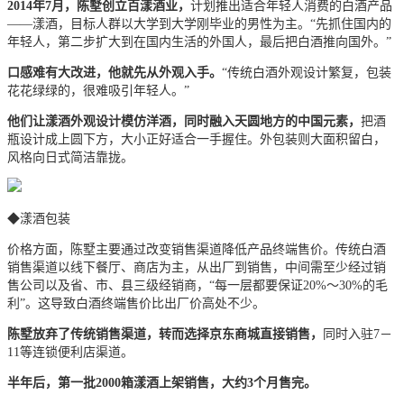
2014年7月，陈墅创立百漾酒业，
计划推出适合年轻人消费的白酒产品
——漾酒，目标人群以大学到大学刚毕业的男性为主。“先抓住国内的
年轻人，第二步扩大到在国内生活的外国人，最后把白酒推向国外。”
口感难有大改进，他就先从外观入手。
“传统白酒外观设计繁复，包装
花花绿绿的，很难吸引年轻人。”
他们让漾酒外观设计模仿洋酒，同时融入天圆地方的中国元素，
把酒
瓶设计成上圆下方，大小正好适合一手握住。外包装则大面积留白，
风格向日式简洁靠拢。
◆
漾酒包装
价格方面，陈墅主要通过改变销售渠道降低产品终端售价。传统白酒
销售渠道以线下餐厅、商店为主，从出厂到销售，中间需至少经过销
售公司以及省、市、县三级经销商，“每一层都要保证20%～30%的毛
利”。这导致白酒终端售价比出厂价高处不少。
陈墅放弃了传统销售渠道，转而选择京东商城直接销售，
同时入驻7－
11等连锁便利店渠道。
半年后，第一批2000箱漾酒上架销售，大约3个月售完。