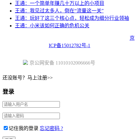
王通：一个简单年赚几十万以上的小项目
王通：我见过太多人，倒在“流量这一关”
王通：玩好了这三个核心点，轻松成为细分行业领袖
王通：小米该如何正确的危机公关
Copyright © 2023 Juehuo.com, All Rights Reserved 版权所有
京
ICP备15012782号-1
京公网安备 11010102006666号
还没账号？马上注册>>
登录
记住我的登录
忘记密码 ?