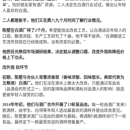
单”。恰好朋友家有酒厂资源，二人决定在白酒行业试试，做出让年轻
人喜欢的白酒。
二人都是新手，他们又花费八九个月时间了解行业情况。
陈墅在白酒厂待了2个月，
希望能找出改良工艺，让白酒适应年轻人的
口感。酿酒流程、生产工艺研究了个遍，他不得不放弃。“白酒酿造工
艺流传到现在已经很成熟，没有改变的必要。”
他把目光移回市场调研结果，决定就从调整口感、改变外观和降低价
格上下功夫。
改外观 砍环节
初期，陈墅与合伙人背靠浓香型（香味浓郁、回味悠长，典型代表为
五粮液）白酒厂。
他们无法在酒水上做太大改良，只能通过盲品会
（品酒会的形式之一，目的是排除品牌和酒标对品酒人的影响）挑选
更被年轻人接受的口感。
2014年年初，他们与酒厂合作开展了13轮盲品会。
每一轮由酒厂发来5
款酒样，由学生、白领等年轻人选出最喜欢的酒样并提出改良意见。
随后，陈墅要求酒厂以选出的酒样为基础，再调制5款酒样进行下一轮
盲品。最终定下一款最受欢迎的酒样预备量产。