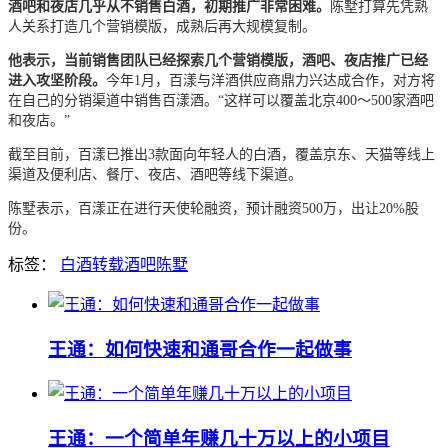
酒吧和夜店几乎从不销售白酒，初期推广非常困难。
陈墅打算先凭熟
人关系打造几个营销模版，成熟后再大规模复制。
他表示，当前销售团队已经探索几个营销模版，酒吧、夜店推广已经
进入攻坚阶段。
今年1月，百漾与洋酒供应商鼎力兴达成合作，对方将
在自己的分销渠道中销售百漾酒。“这样可以覆盖北京400～500家酒吧
和夜店。”
截至目前，百漾已推出3款面向年轻人的白酒，覆盖京东、天猫等线上
渠道及便利店、餐厅、夜店、酒吧等线下渠道。
陈墅表示，百漾正在进行天使轮融资，预计融资500万，出让20%股
份。
标签：
白酒
转载
酒吧
陈墅
王通：如何快速和通哥合作一起做事
王通：一个简单年赚几十万以上的小项目