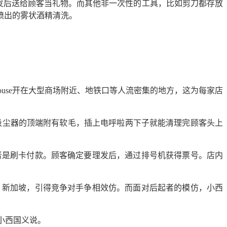
完发后送给顾客当礼物。而其他非一次性的工具，比如剪刀都存放
喷出的雾状酒精清洗。
ouse开在大型商场附近、地铁口等人流密集的地方，这为每家店
尘器。吸尘器的顶端附有软毛，插上电呼啦两下子就能清理完顾客头上
，或者是刷卡付款。顾客确定要理发后，通过排号机获得票号。店内
韩国、新加坡，引得竞争对手争相效仿。而面对后起者的模仿，小西
”小西国义说。