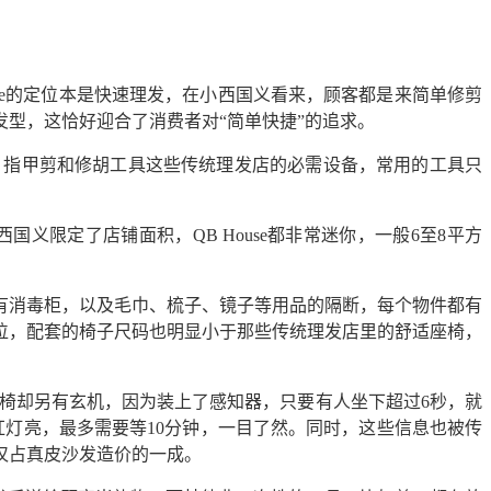
use的定位本是快速理发，在小西国义看来，顾客都是来简单修剪
型，这恰好迎合了消费者对“简单快捷”的追求。
素、指甲剪和修胡工具这些传统理发店的必需设备，常用的工具只
义限定了店铺面积，QB House都非常迷你，一般6至8平方
有消毒柜，以及毛巾、梳子、镜子等用品的隔断，每个物件都有
位，配套的椅子尺码也明显小于那些传统理发店里的舒适座椅，
座椅却另有玄机，因为装上了感知器，只要有人坐下超过6秒，就
灯亮，最多需要等10分钟，一目了然。同时，这些信息也被传
仅占真皮沙发造价的一成。