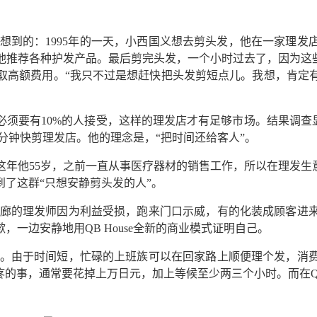
廊里想到的：1995年的一天，小西国义想去剪头发，他在一家
推荐各种护发产品。最后剪完头发，一个小时过去了，因为这些“
取高额费用。“我只不过是想赶快把头发剪短点儿。我想，肯定
须要有10%的人接受，这样的理发店才有足够市场。结果调查
10分钟快剪理发店。他的理念是，“把时间还给客人”。
年他55岁，之前一直从事医疗器材的销售工作，所以在理发生
了这群“只想安静剪头发的人”。
传统发廊的理发师因为利益受损，跑来门口示威，有的化装成顾客
一边安静地用QB House全新的商业模式证明自己。
人接受。由于时间短，忙碌的上班族可以在回家路上顺便理个发，
事，通常要花掉上万日元，加上等候至少两三个小时。而在QB Ho