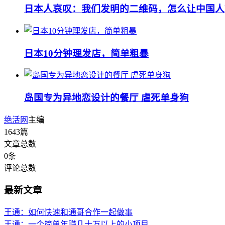
日本人哀叹：我们发明的二维码，怎么让中国人
日本10分钟理发店，简单粗暴
岛国专为异地恋设计的餐厅 虐死单身狗
绝活网
主编
1643
篇
文章总数
0
条
评论总数
最新文章
王通：如何快速和通哥合作一起做事
王通：一个简单年赚几十万以上的小项目