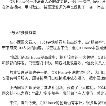
QB House另一项深得人心的改变是，使用一次性用
在消毒柜内，用时取出，甚至理发师的手也做到了一客一消毒
“敌人”多多益善
在小西国义看来，10分钟快剪意味着高效率、高“翻台率”
带来每天100人次的顾客。尽管租金不低，但QB House本就
“免洗”是QB House提高效率、提升流量的一大关键。
和颈部的碎发，只需要几十秒。顾客对此很喜欢，“这比洗头方
营业管理系统也是一绝。QB House不设收银柜台，店
也没有叫号服务，顾客按照门口座椅顺序依次进入，把小票递
小西国义为理发做了减法和创新，获得了巨大成功。2004
国义却不以为意：“‘敌人’多多益善，我们做了有人模仿，总比
不过，直到今天，QB House的创新仍有争议，很多理