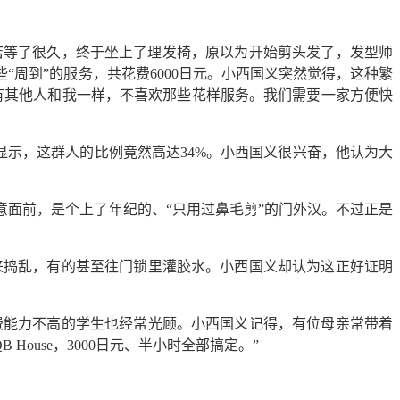
理发店等了很久，终于坐上了理发椅，原以为开始剪头发了，发型师
周到”的服务，共花费6000日元。小西国义突然觉得，这种繁
有其他人和我一样，不喜欢那些花样服务。我们需要一家方便快
显示，这群人的比例竟然高达34%。小西国义很兴奋，他认为大
意面前，是个上了年纪的、“只用过鼻毛剪”的门外汉。不过正是
进来捣乱，有的甚至往门锁里灌胶水。小西国义却认为这正好证明
消费能力不高的学生也经常光顾。小西国义记得，有位母亲常带着
use，3000日元、半小时全部搞定。”