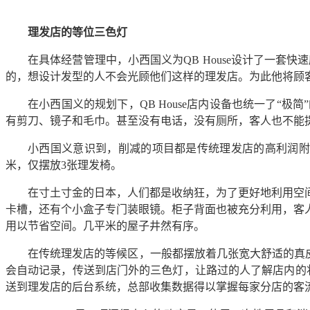
理发店的等位三色灯
在具体经营管理中，小西国义为QB House设计了一套
的，想设计发型的人不会光顾他们这样的理发店。为此他将顾
在小西国义的规划下，QB House店内设备也统一了
有剪刀、镜子和毛巾。甚至没有电话，没有厕所，客人也不能
小西国义意识到，削减的项目都是传统理发店的高利润附加服
米，仅摆放3张理发椅。
在寸土寸金的日本，人们都是收纳狂，为了更好地利用空
卡槽，还有个小盒子专门装眼镜。柜子背面也被充分利用，客
用以节省空间。几平米的屋子井然有序。
在传统理发店的等候区，一般都摆放着几张宽大舒适的真皮
会自动记录，传送到店门外的三色灯，让路过的人了解店内的
送到理发店的后台系统，总部收集数据得以掌握每家分店的客