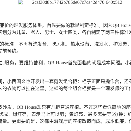
快速廉价的理发服务体系。首先要做的就是制定标准。因为QB Ho
客划分为儿童、老人、男士、女士四类，各自制定了两三种标准发
“极简”的标准，不再有洗发台、吹风机、热水设备、洗发水、护发
提前预约。
务，要维持营利，QB House首先面临的就是成本问题。小西国
间，小西国义也开发出一套剪发组合柜：柜子正面是操作台，还
人的衣物可以挂在这里。这样的每个组合柜就是一个理发师的工
沙发，QB House却只有几把普通座椅。不过这些看似简陋的
状况：绿灯亮，表示马上可以剪；黄灯亮，最多需要等5分钟；红
流量。更重要的是，这都由游戏厅的座椅改造而成，成本低廉，