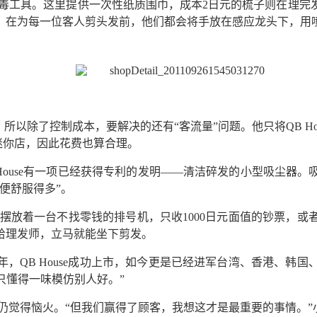
品和消毒工具。这里提供一次性纸质围巾，成本2日元的梳子则在理
，在为每一位客人剪头发前，他们都会将手放在感应龙头下，用
，所以除了控制成本，要解决的还有“客流量”问题。他只将QB H
是迷你店，因此花费也算合理。
QB House有一项已经获得专利的发明——清洁碎发的小型吸
便舒服得多”。
门口摆放着一台不找零钱的排号机，只收1000日元面值的钞票
给理发师，立马就能坐下剪发。
年，QB House成功上市，如今更是已经进军台湾、香港、
只懂得一味模仿别人好。”
发师仍觉得恼火。“但我们赢得了顾客，我想这才是最重要的事情。