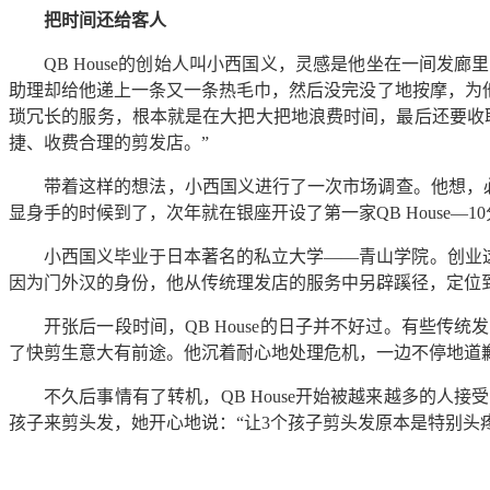
把时间还给客人
QB House的创始人叫小西国义，灵感是他坐在一间发
助理却给他递上一条又一条热毛巾，然后没完没了地按摩，为他
琐冗长的服务，根本就是在大把大把地浪费时间，最后还要收
捷、收费合理的剪发店。”
带着这样的想法，小西国义进行了一次市场调查。他想，必
显身手的时候到了，次年就在银座开设了第一家QB House—
小西国义毕业于日本著名的私立大学——青山学院。创业这
因为门外汉的身份，他从传统理发店的服务中另辟蹊径，定位到
开张后一段时间，QB House的日子并不好过。有些
了快剪生意大有前途。他沉着耐心地处理危机，一边不停地道歉，
不久后事情有了转机，QB House开始被越来越多的
孩子来剪头发，她开心地说：“让3个孩子剪头发原本是特别头疼的