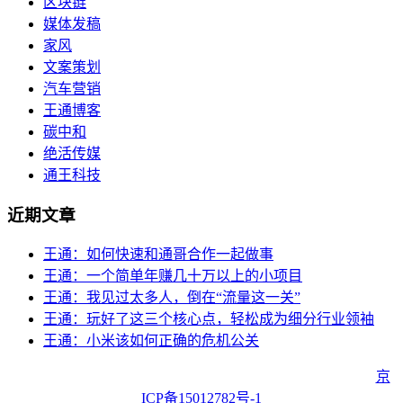
区块链
媒体发稿
家风
文案策划
汽车营销
王通博客
碳中和
绝活传媒
通王科技
近期文章
王通：如何快速和通哥合作一起做事
王通：一个简单年赚几十万以上的小项目
王通：我见过太多人，倒在“流量这一关”
王通：玩好了这三个核心点，轻松成为细分行业领袖
王通：小米该如何正确的危机公关
Copyright © 2023 Juehuo.com, All Rights Reserved 版权所有
京
ICP备15012782号-1