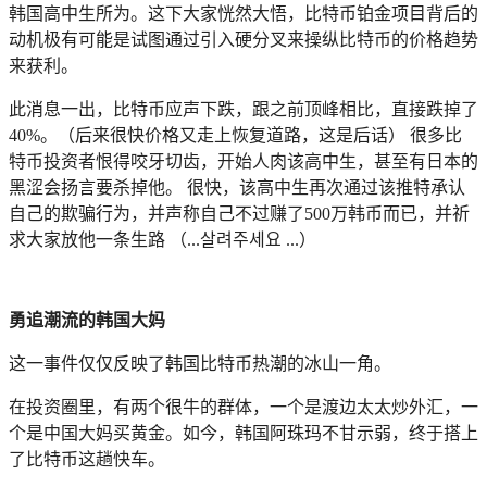
韩国高中生所为。这下大家恍然大悟，比特币铂金项目背后的
动机极有可能是试图通过引入硬分叉来操纵比特币的价格趋势
来获利。
此消息一出，比特币应声下跌，跟之前顶峰相比，直接跌掉了
40%。（后来很快价格又走上恢复道路，这是后话） 很多比
特币投资者恨得咬牙切齿，开始人肉该高中生，甚至有日本的
黑涩会扬言要杀掉他。 很快，该高中生再次通过该推特承认
自己的欺骗行为，并声称自己不过赚了500万韩币而已，并祈
求大家放他一条生路 （...살려주세요 ...）
勇追潮流的韩国大妈
这一事件仅仅反映了韩国比特币热潮的冰山一角。
在投资圈里，有两个很牛的群体，一个是渡边太太炒外汇，一
个是中国大妈买黄金。如今，韩国阿珠玛不甘示弱，终于搭上
了比特币这趟快车。