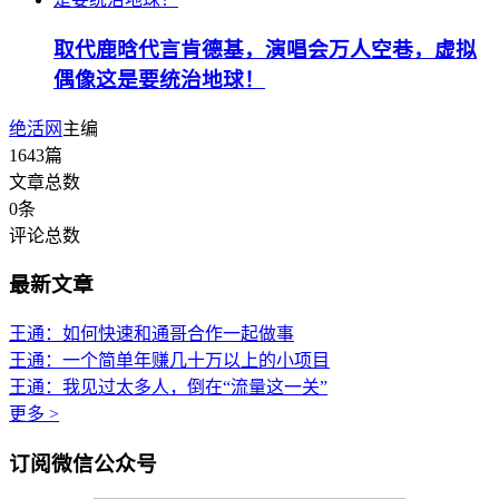
取代鹿晗代言肯德基，演唱会万人空巷，虚拟
偶像这是要统治地球！
绝活网
主编
1643
篇
文章总数
0
条
评论总数
最新文章
王通：如何快速和通哥合作一起做事
王通：一个简单年赚几十万以上的小项目
王通：我见过太多人，倒在“流量这一关”
更多 >
订阅微信公众号