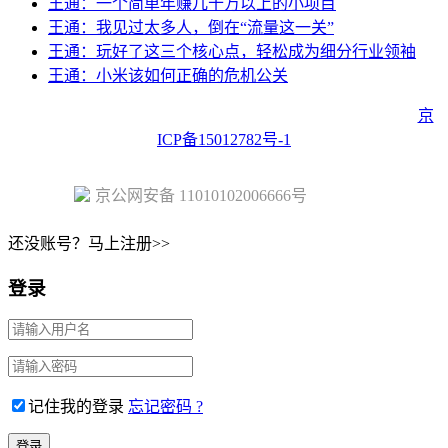
王通：一个简单年赚几十万以上的小项目
王通：我见过太多人，倒在“流量这一关”
王通：玩好了这三个核心点，轻松成为细分行业领袖
王通：小米该如何正确的危机公关
Copyright © 2023 Juehuo.com, All Rights Reserved 版权所有
京
ICP备15012782号-1
京公网安备 11010102006666号
还没账号？马上注册>>
登录
记住我的登录
忘记密码 ?