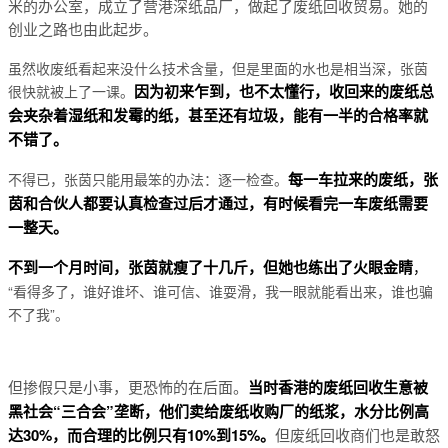
米的办公室，成立了营港深纸品厂，做起了废纸回收贸易。她的
创业之路也由此起步。
虽然收废纸看起来没什么技术含量，但是里面的水也是相当深，张茵
因为初来乍到，也不太懂行，收回来的废纸总
很快就被上了一课。
会夹杂着湿纸和发霉的纸，甚至还有垃圾，能有一半的合格率就
不错了。
每一车拉来的废纸，张
不得已，张茵只能用最笨的办法：逐一检查。
茵和合伙人都要认真检查过后才通过，有时候看完一车废纸需要
一整天。
不到一个月时间，张茵就瘦了十几斤，但她也练出了火眼金睛
，
“看得多了，谁好谁坏、谁可信、谁耍滑，我一眼就能看出来，谁也骗
不了我”。
但掺假只是小事，更恐怖的在后面。
当时香港的废纸回收生意被
黑社会“三合会”垄断，他们卖给废纸收购厂的纸浆，水分比例高
达30%，而合理的比例只有10%到15%。
但废纸回收商们也是敢怒