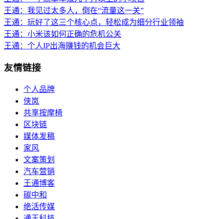
王通：我见过太多人，倒在“流量这一关”
王通：玩好了这三个核心点，轻松成为细分行业领袖
王通：小米该如何正确的危机公关
王通：个人IP出海赚钱的机会巨大
友情链接
个人品牌
侠岚
共享按摩椅
区块链
媒体发稿
家风
文案策划
汽车营销
王通博客
碳中和
绝活传媒
通王科技