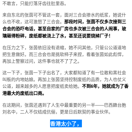
不敢言，只能打落牙齿往肚里吞。
来自东北的张茵可不管这一套，面对三合会掺水的纸浆，她说什
么也不收，这可激怒了三合会。
那段时间，张茵不仅多次接到三
合会的恐吓电话，甚至自家的厂房也多次被三合会的人闹事，玻
璃砸得粉碎，废纸都被浇上了水，甚至还说要烧掉厂子！
在压力之下，张茵依旧没有退缩，她不问其他，只管公公道道地
把生意做好。而三合会也是挑软柿子来捏，看着张茵如此彪悍，
再加上警察过问，这件事也就不了了之。
这一下子，张茵一下子出名了，大家都知道了有一位敢和黑社会
叫板的内地姑娘。再加上张茵坚持控制废纸的品质，为人也仗义
公道，越来越多的人愿意把废纸卖给她。
不到6年，她就成为了香
港最大的废纸出口商。
在这期间，张茵还遇到了人生中最重要的另一半——巴西籍台胞
刘名中，二人不仅结成伉俪，更是日后默契的事业伙伴。
香港太小了，