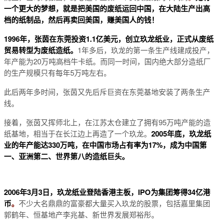
一个更大的梦想，就是把美国的废纸运回中国，在大陆生产出高
档的纸制品，然后再卖回美国，赚美国人的钱！
1996年，张茵在东莞投资1.1亿美元，创立玖龙纸业，正式从废纸
贸易转型为废纸造纸。
1年多后，玖龙的第一条生产线建成投产，
年产能为20万吨高档牛卡纸。而同一时间，国内绝大部分造纸厂
的生产规模只有每年5万吨左右。
此后两年多时间，张茵又先后斥巨资在东莞基地安装了两条生产
线。
接着，张茵又挥师北上，在江苏太仓建立了拥有95万吨产能的造
纸基地，相当于在长江边上再造了一个玖龙。
2005年底，玖龙纸
业的年产能达330万吨，在中国市场占有率为17%，成为中国第
一、亚洲第二、世界第八的造纸巨头。
2006年3月3日，玖龙纸业登陆香港主板，IPO为集团筹得34亿港
币
。
不少大名鼎鼎的富豪都大量买入玖龙的股票，包括嘉里集团
郭鹤年、恒基地产李兆基、新世界发展郑裕彤。