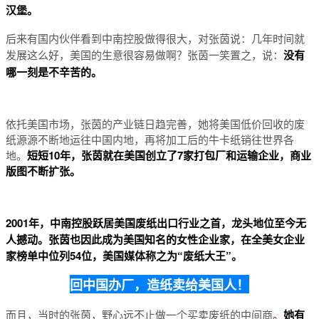
汉堡。
后来有国内伙伴看到中南控股做得很大，对张茵说：几年时间就
发展这么好，美国的生意很容易做啊？张茵一笑置之，说：
没有
哪一刻是不辛苦的。
依托美国市场，张茵的产业链日趋完善，她将美国低价回收的废
纸源源不断地运往中国内地，再将加工后的牛卡纸销往世界各
地。
短短10年，张茵就在美国创立了7家打包厂和运输企业，商业
版图不断扩张。
2001年，中南控股跃居美国废纸出口行业之首，龙头地位至今无
人撼动。张茵也因此成为美国知名的女性企业家，在全美女企业
家榜单中位列54位，美国媒体称之为“废纸大王”。
回中国办厂，造纸卖给美国人！
而且，当时的张茵，野心远不止做一个买卖废纸的中间商
。
她有