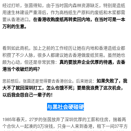
经过打听，张茵得知，由于当时国内森林资源缺乏，特别是造纸
用速生林建设严重滞后，作为高档纸生产原料的废纸和木浆都需
要从香港进口。
在香港收购废纸再转卖回内地，在当时可是一本
万利的生意。
看到如此商机，加上之前的工作经历让她在内地和香港造纸业都
积攒了不少人脉，很多人都建议她去香港做废纸贸易。虽然她也
颇为心动，但还是非常犹豫：
真的要放弃企业优厚的待遇，去香
港当个收破烂的吗？
如果失败了，我
思前想后，张茵还是觉得要去香港创业。后来她说：
大不了就回深圳打工，怎么也饿不死；要是我浪费了这次机会，
以后我会怨自己一辈子的！
与黑社会硬碰硬
1985年春天，27岁的张茵放弃了深圳优厚的工薪和住房，揣着两
个合伙人一起凑的3万块钱，只身一人来到香港，租下一间37平方