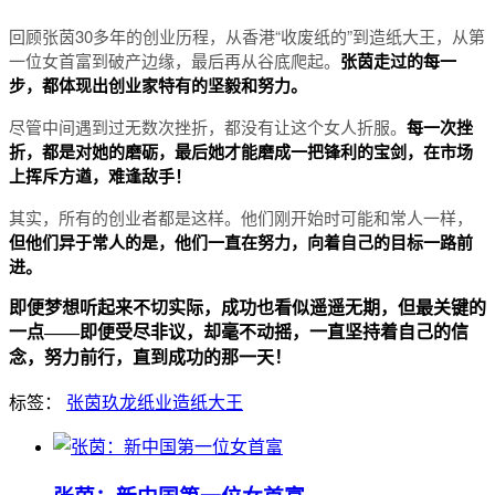
回顾张茵30多年的创业历程，从香港“收废纸的”到造纸大王，从第
一位女首富到破产边缘，最后再从谷底爬起。
张茵走过的每一
步，都体现出创业家特有的坚毅和努力。
尽管中间遇到过无数次挫折，都没有让这个女人折服。
每一次挫
折，都是对她的磨砺，最后她才能磨成一把锋利的宝剑，在市场
上挥斥方遒，难逢敌手！
其实，所有的创业者都是这样。他们刚开始时可能和常人一样，
但他们异于常人的是，他们一直在努力，向着自己的目标一路前
进。
即便梦想听起来不切实际，成功也看似遥遥无期，但最关键的
一点——即便受尽非议，却毫不动摇，一直坚持着自己的信
念，努力前行，直到成功的那一天！
标签：
张茵
玖龙纸业
造纸大王