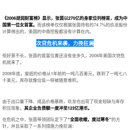
《2006胡润财富榜》显示，张茵以270亿的身家位列榜首，成为中
国第一位女首富。
而该榜单仅仅根据张茵持有的74.7%的玖龙股份
计算得出的，美国的中南控股都没有计算在内。
次贷危机来袭，力挽狂澜
但好景不长，张茵的首富位置还没有坐多久，2008年美国次贷危
机就来了。
2008年底，废纸的价格从1年前的一吨几百美元，跌到了一吨七八
十美元，库存就像垃圾一样被随意堆积。
由于出口量下降、成品价格暴跌，玖龙也出现了现金短缺与库存
积压现象，
其企业负债额一度冲至123亿港币。
在危机之中，张茵带领团队定下了
“全面收缩，度过寒冬”
的方
针，并且采取了一系列措施力挽狂澜：