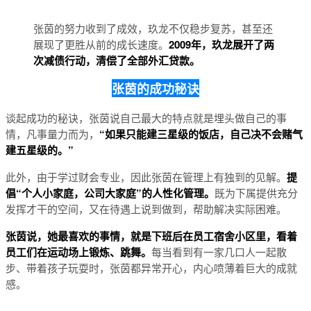
张茵的努力收到了成效，玖龙不仅稳步复苏，甚至还
展现了更胜从前的成长速度。
2009年，玖龙展开了两
次减债行动，清偿了全部外汇贷款。
张茵的成功秘诀
谈起成功的秘诀，张茵说自己最大的特点就是埋头做自己的事
情，凡事量力而为，
“如果只能建三星级的饭店，自己决不会赌气
建五星级的。”
此外，由于学过财会专业，因此张茵在管理上有独到的见解。
提
倡“个人小家庭，公司大家庭”的人性化管理。
既为下属提供充分
发挥才干的空间，又在待遇上说到做到，帮助解决实际困难。
张茵说，她最喜欢的事情，就是下班后在员工宿舍小区里，看着
员工们在运动场上锻炼、跳舞。
每当看到有一家几口人一起散
步、带着孩子玩耍时，张茵都异常开心，内心喷薄着巨大的成就
感。