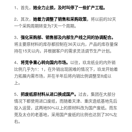
1、首先，
她全力止损，及时叫停了一些扩产工程。
2、其次，
她着力调整了销售和采购政策
，
将以前的32天
一个采购周期转变为7天一个周期。
3、
强化采购部、销售部及内部生产线之间的协调配合。
将主要原材料的库存都控制在36天以内，产品的库存量保
持在15天以内，并根据客户的需求灵活调节生产计划。
4、
将竞争重心转向国内市场。
以往，玖龙纸业的内外销
比例几乎为1：1，在外销出现困难的情况下，玖龙开始着
力拓展内需市场，并在半年后将内销比例调整至8成以
上。
5、
把废纸原材料从进口换成国产。
过去，集团在大部分
情况下都使用进口废纸，而随着天津、重庆造纸基地先后
投入运营，这两地50%以上的原材料改为国产废纸。而东
莞及太仓的老基地，采用国产废纸的比例也达到了30%左
右。