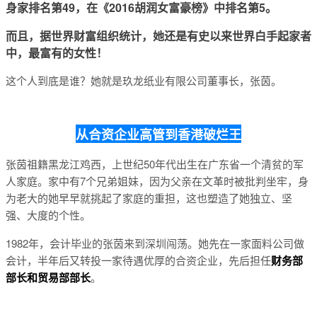
身家排名第49，在《2016胡润女富豪榜》中排名第5。
而且，据世界财富组织统计，她还是有史以来世界白手起家者
中，最富有的女性！
这个人到底是谁？她就是玖龙纸业有限公司董事长，张茵。
从合资企业高管到香港破烂王
张茵祖籍黑龙江鸡西，上世纪50年代出生在广东省一个清贫的军
人家庭。家中有7个兄弟姐妹，因为父亲在文革时被批判坐牢，身
为老大的她早早就挑起了家庭的重担，这也塑造了她独立、坚
强、大度的个性。
1982年，会计毕业的张茵来到深圳闯荡。她先在一家面料公司做
会计，半年后又转投一家待遇优厚的合资企业，先后担任
财务部
部长和贸易部部长
。