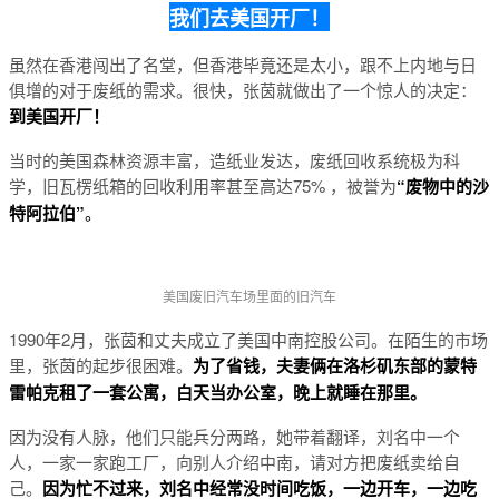
我们去美国开厂！
虽然在香港闯出了名堂，但香港毕竟还是太小，跟不上内地与日
俱增的对于废纸的需求。很快，张茵就做出了一个惊人的决定：
到美国开厂！
当时的美国森林资源丰富，造纸业发达，废纸回收系统极为科
学，旧瓦楞纸箱的回收利用率甚至高达75% ，被誉为
“废物中的沙
特阿拉伯”
。
美国废旧汽车场里面的旧汽车
1990年2月，张茵和丈夫成立了美国中南控股公司。在陌生的市场
里，张茵的起步很困难。
为了省钱，夫妻俩在洛杉矶东部的蒙特
雷帕克租了一套公寓，白天当办公室，晚上就睡在那里。
因为没有人脉，他们只能兵分两路，她带着翻译，刘名中一个
人，一家一家跑工厂，向别人介绍中南，请对方把废纸卖给自
己。
因为忙不过来，刘名中经常没时间吃饭，一边开车，一边吃