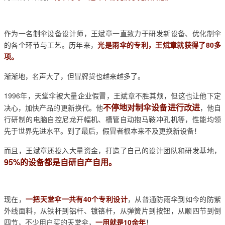
作为一名制伞设备设计师，王斌章一直致力于研发新设备、优化制伞
的各个环节与工艺。历年来，
光是雨伞的专利，王斌章就获得了80多
项。
渐渐地，名声大了，但冒牌货也越来越多了。
1996年，天堂伞被大量企业假冒，王斌章不胜其烦，但这也让他下定
不停地对制伞设备进行改进
决心，加快产品的更新换代。他
，他自
行研制的电脑自控尼龙开幅机、槽管自动抱马鞍冲孔机等，性能均领
先于世界先进水平。到了最后，假冒者根本来不及更换新设备！
而且，王斌章还投入大量资金，打造了自己的设计团队和研发基地，
95%的设备都是自研自产自用。
现在，
一把天堂伞一共有40个专利设计
，从普通防雨伞到如今的防紫
外线面料，从铁杆到铝杆、镀铬杆，从弹簧片到按钮，从顺四节到倒
四节，不少用户买的天堂伞，
一用就是10余年
！