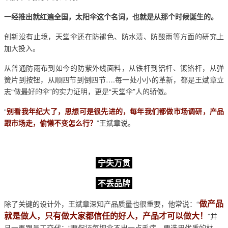
一经推出就红遍全国，太阳伞这个名词，也就是从那个时候诞生的。
创新没有止境，天堂伞还在防褪色、防水渍、防酸雨等方面的研究上
加大投入。
从普通防雨布到如今的防紫外线面料，从铁杆到铝杆、镀铬杆，从弹
簧片到按钮，从顺四节到倒四节….每一处小小的革新，都是王斌章立
志“做最好的伞”的实力证明，更是“天堂伞”人的骄傲。
“
别看我年纪大了，思想可是很先进的，每年我们都做市场调研，产品
跟市场走，偷懒不变怎么行？
”王斌章说。
宁失万贯
不丢品牌
做产品
除了关键的设计外，王斌章深知产品质量也很重要，他常说：“
就是做人，只有做大家都信任的好人，产品才可以做大！
”并
且一再跟员工交代：“要保证每把伞不出一点毛病，要选用优质的材