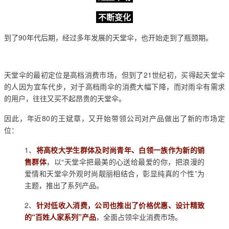
不断变化
到了90年代后期，经过多年发展的天堂伞，也开始走到了瓶颈期。
天堂伞的最初定位是高档消费市场，但到了21世纪初，买得起天堂伞
的人因为宜车代步，对于高档雨伞的消费大幅下降，而对雨伞有需求
的用户，往往又买不起昂贵的天堂伞。
因此，年近80的王斌章，又开始带领公司对产品做出了新的市场定
位：
1、
将高校大学生群体及时尚青年、白领一族作为新的销
售群体
，以“天堂伞把最美的心送给最爱的你，把浪漫的
爱情和天堂伞外观时尚靓丽相结合，彰显纯真的个性”为
主题，推出了系列产品。
2、
针对低收入消费，公司也推出了价格优惠、设计精致
的“百姓人家系列”产品
，全面占领伞业消费市场。