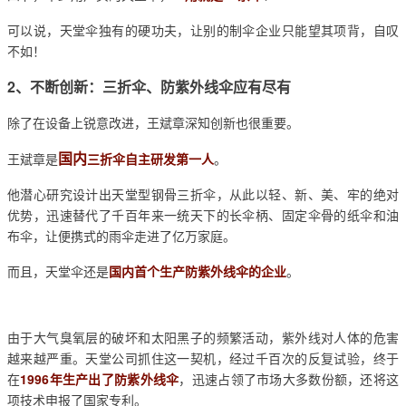
可以说，天堂伞独有的硬功夫，让别的制伞企业只能望其项背，自叹
不如！
2、不断创新：三折伞、防紫外线伞应有尽有
除了在设备上锐意改进，王斌章深知创新也很重要。
国内
王斌章是
三折伞自主研发第一人
。
他潜心研究设计出天堂型钢骨三折伞，从此以轻、新、美、牢的绝对
优势，迅速替代了千百年来一统天下的长伞柄、固定伞骨的纸伞和油
布伞，让便携式的雨伞走进了亿万家庭。
而且，天堂伞还是
国内首个生产防紫外线伞的企业
。
由于大气臭氧层的破坏和太阳黑子的频繁活动，紫外线对人体的危害
越来越严重。天堂公司抓住这一契机，经过千百次的反复试验，终于
在
1996年生产出了防紫外线伞
，迅速占领了市场大多数份额，还将这
项技术申报了国家专利。