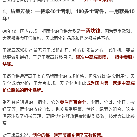
1、质量过硬：一把伞40个专利，100多个零件，一用就是10
年！
一两块钱
80年代，国内市场一把雨伞的价格大多是
，因为竞争激烈，
大家都拼命压低价格，因此雨伞的品质和档次都参差不齐。
王斌章深知拼产量无异于以卵击石，唯有拼质量才有一线生机。要做
就要做到最好，于是王斌章转移目标，
瞄准中高端市场，一把伞卖到7
块钱。
虽然价格远远高于其它品牌雨伞的市场价格，但凭借着“结实耐用”，天
堂伞成功地抢占了大片市场。天堂伞也由此
成为国内第一家走中高端
价位路线的雨伞品牌。
别看普普通通的一把伞，它的
零件有百余个
，伞面、伞骨、伞杆、按
钮等等，而伞的收放自如，也关系到弹簧、滑轮、绳索的组合，这中
间还涉及了机械原理，要把“力”的释放程度控制到极致，技术含量比较
高。
对王斌章来说，
制伞的每一道环节都充满了无数智慧。