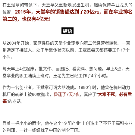
在王斌章的带领下，天堂伞又重新焕发出生机，继续保持伞业龙头的
2015年，天堂伞的销售额达到了20亿元，而在伞业排名
位置，
第二的，也仅有4亿元！
结语
从2004年开始，家庭性质的天堂伞业逐步向第二代经营者转移。一直
到选定了接班人、处于半退休状态以前，王斌章每天都还要工作17个
小时。
每天早上4点起床，批文件、画图纸、看资料、想问题。早上8点，天
堂伞业的职工陆续上班时，王老先生已经工作了4个小时。
作为一名创业者，王斌章可谓大器晚成。1980年时，他曾在杭州动力
机厂的转轮上被60度抛出，
昏迷了7天7夜
，真应了“
大难不死，必有后
福
”的老话。
靠着一把小小的雨伞，他在这个“夕阳产业”上创造出了不亚于高科技业
的利润，一针一线织就了中国的制伞王国。