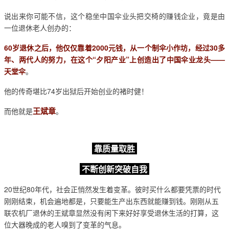
说出来你可能不信，这个稳坐中国伞业头把交椅的赚钱企业，竟是由
一位退休老人创办的：
60岁退休之后，他仅仅靠着2000元钱，从一个制伞小作坊，经过30多
年、两代人的努力，在这个“夕阳产业”上创造出了中国伞业龙头——
天堂伞
。
他的传奇堪比74岁出狱后开始创业的褚时健！
王斌章
而他就是
。
靠质量取胜
不断创新突破自我
20世纪80年代，社会正悄然发生着变革。彼时买什么都要凭票的时代
刚刚结束，机会遍地都是，只要能生产出东西就能赚到钱。刚刚从五
联农机厂退休的王斌章显然没有闲下来好好享受退休生活的打算，这
位大器晚成的老人嗅到了变革的气息。