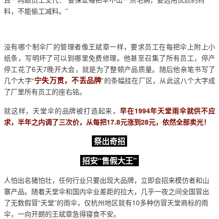
料，不能偷工减料。”
没有哪个制伞厂的管理者像王斌章一样，要求员工在每把伞上附上小
纸条，写明坏了可以到哪里免费修理。他甚至召集了所有员工，停产
停工花了6天7晚开大会，就是为了整顿产品质量。随后他亲笔书写了
宁失万贯，不丢品牌
几个大字“
”的条幅挂在厂区，从此这八个大字成
了厂里所有员工的座右铭。
就这样，天堂伞的品牌被打造起来，
早在1994年天堂雨伞就供不应
求，半年之内调了三次价，从每把17.8元涨到28元，依然全部卖光！
祭出奇招
招安“售假大王”
人怕出名猪怕壮，任何行业只要出现大品牌，立即会招来模仿者和山
寨产品。随着天堂伞和国内伞业差距的拉大，几乎一夜之间全国冒出
了无数假冒“天堂”的雨伞，仅杭州地区就有10多种仿冒天堂商标的雨
伞，一向开朗的王斌章急得寝食不安。