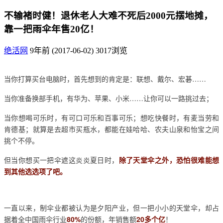
不输褚时健！退休老人大难不死后2000元摆地摊，
靠一把雨伞年售20亿！
绝活网
9年前 (2017-06-02)
3017浏览
当你打算买台电脑时，首先想到的肯定是：联想、戴尔、宏碁……
当你准备换部手机，有华为、苹果、小米……让你可以一路挑过去；
当你想喝可乐时，有可口可乐和百事可乐；想吃快餐时，有麦当劳和
肯德基；就算是去超市买瓶水，都能在娃哈哈、农夫山泉和怡宝之间
挑个不停。
但当你想买一把伞遮这炎炎夏日时，
除了天堂伞之外，恐怕很难能想
到其他选选项了吧。
一直以来，制伞业都被认为是夕阳产业，但一把小小的天堂伞，却占
据着全中国雨伞行业
80%
的份额，年销售额
20多个亿
！