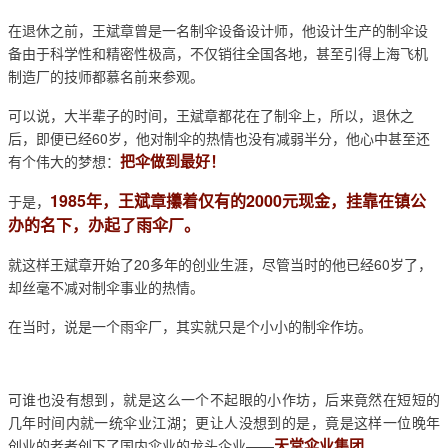
在退休之前，王斌章曾是一名制伞设备设计师，他设计生产的制伞设
备由于科学性和精密性极高，不仅销往全国各地，甚至引得上海飞机
制造厂的技师都慕名前来参观。
可以说，大半辈子的时间，王斌章都花在了制伞上，所以，退休之
后，即便已经60岁，他对制伞的热情也没有减弱半分，他心中甚至还
把伞做到最好！
有个伟大的梦想：
1985年，王斌章攥着仅有的2000元现金，挂靠在镇公
于是，
办的名下，办起了雨伞厂。
就这样王斌章开始了20多年的创业生涯，尽管当时的他已经60岁了，
却丝毫不减对制伞事业的热情。
在当时，说是一个雨伞厂，其实就只是个小小的制伞作坊。
可谁也没有想到，就是这么一个不起眼的小作坊，后来竟然在短短的
几年时间内就一统伞业江湖；更让人没想到的是，竟是这样一位晚年
天堂伞业集团
创业的老者创下了国内伞业的龙头企业——
。