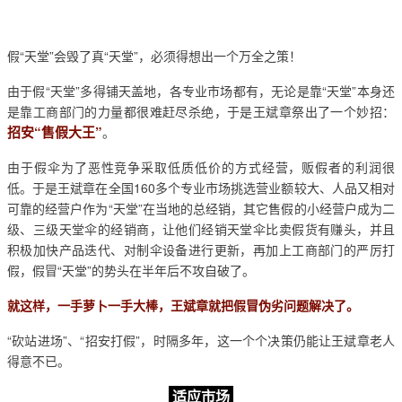
假“天堂”会毁了真“天堂”，必须得想出一个万全之策！
由于假“天堂”多得铺天盖地，各专业市场都有，无论是靠“天堂”本身还
是靠工商部门的力量都很难赶尽杀绝，于是王斌章祭出了一个妙招：
招安“售假大王”
。
由于假伞为了恶性竞争采取低质低价的方式经营，贩假者的利润很
低。于是王斌章在全国160多个专业市场挑选营业额较大、人品又相对
可靠的经营户作为“天堂”在当地的总经销，其它售假的小经营户成为二
级、三级天堂伞的经销商，让他们经销天堂伞比卖假货有赚头，并且
积极加快产品迭代、对制伞设备进行更新，再加上工商部门的严厉打
假，假冒“天堂”的势头在半年后不攻自破了。
就这样，一手萝卜一手大棒，王斌章就把假冒伪劣问题解决了。
“砍站进场”、“招安打假”，时隔多年，这一个个决策仍能让王斌章老人
得意不已。
适应市场