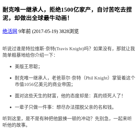
耐克唯一继承人，拒绝1500亿家产，自讨苦吃去捏
泥，却做出全球最牛动画！
绝活网
9年前 (2017-05-19)
3828浏览
听说过谁是特拉维斯·奈特(Travis Knight)吗？如果没有，那就让我
简单粗暴地给你介绍一下：
美版王思聪；
耐克唯一继承人，老爸菲尔·奈特（Phil Knight）掌管着这个
市值1056亿美元的商业帝国；
面对这些天生的财富，他的态度却是：真的烦死人了！
一辈子只做一件事：想尽办法摆脱父亲的名和钱。
听到这里，是不是有种把他狠揍一顿的冲动？先别急，一起来听
听他的故事。