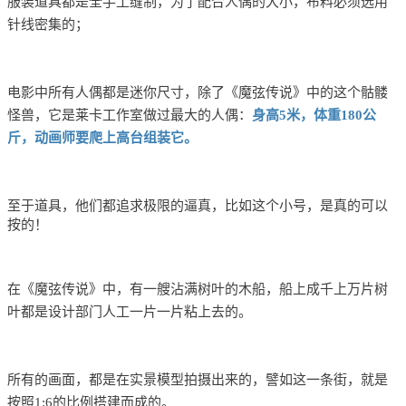
服装道具都是全手工缝制，为了配合人偶的大小，布料必须选用
针线密集的；
电影中所有人偶都是迷你尺寸，除了《魔弦传说》中的这个骷髅
怪兽，它是莱卡工作室做过最大的人偶：
身高5米，体重180公
斤，动画师要爬上高台组装它。
至于道具，他们都追求极限的逼真，比
如这个小号，是真的可以
按的！
在《魔弦传说》中，有一艘沾满树叶的木船，船上成千上万片树
叶都是设计部门人工一片一片粘上去的。
所有的画面，都是在实景模型拍摄出来的，譬如
这一条街，就是
按照1:6的比例搭建而成的。