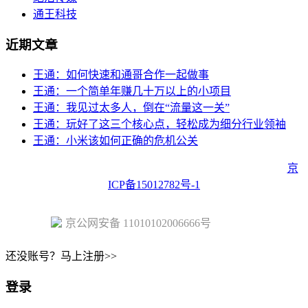
通王科技
近期文章
王通：如何快速和通哥合作一起做事
王通：一个简单年赚几十万以上的小项目
王通：我见过太多人，倒在“流量这一关”
王通：玩好了这三个核心点，轻松成为细分行业领袖
王通：小米该如何正确的危机公关
Copyright © 2023 Juehuo.com, All Rights Reserved 版权所有
京
ICP备15012782号-1
京公网安备 11010102006666号
还没账号？马上注册>>
登录