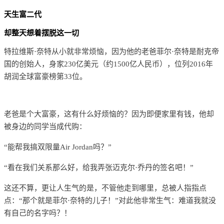
天生富二代
却整天想着摆脱这一切
特拉维斯·奈特从小就非常烦恼，因为他的老爸菲尔·奈特是耐克帝
国的创始人，身家230亿美元（约1500亿人民币），位列2016年
胡润全球富豪榜第33位。
老爸是个大富豪，这有什么好烦恼的？因为即便家里有钱，他却
被身边的同学当成代购：
“能帮我搞双限量Air Jordan吗？”
“看在我们关系那么好，给我弄张迈克尔·乔丹的签名吧！”
这还不算，更让人生气的是，不管他走到哪里，总被人指指点
点：“那个就是菲尔·奈特的儿子！”
对此他非常生气：难道我就没
有自己的名字吗？！