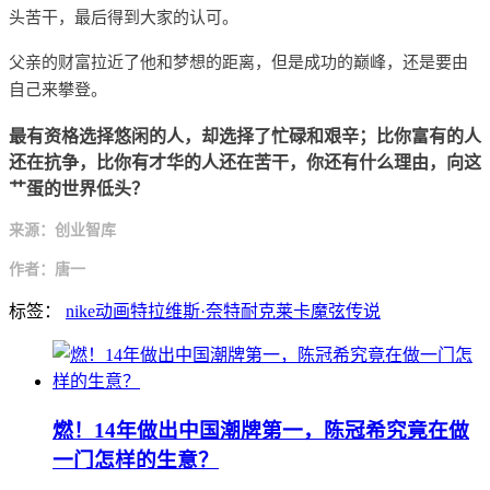
头苦干，最后得到大家的认可。
父亲的财富拉近了他和梦想的距离，但是成功的巅峰，还是要由
自己来攀登。
最有资格选择悠闲的人，却选择了忙碌和艰辛；比你富有的人
还在抗争，比你有才华的人还在苦干，你还有什么理由，向这
艹蛋的世界低头？
来源：创业智库
作者：唐一
标签：
nike
动画
特拉维斯·奈特
耐克
莱卡
魔弦传说
燃！14年做出中国潮牌第一，陈冠希究竟在做
一门怎样的生意？