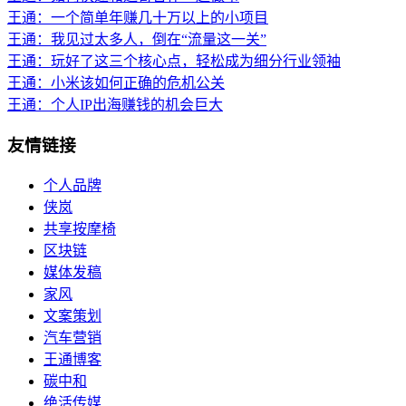
王通：一个简单年赚几十万以上的小项目
王通：我见过太多人，倒在“流量这一关”
王通：玩好了这三个核心点，轻松成为细分行业领袖
王通：小米该如何正确的危机公关
王通：个人IP出海赚钱的机会巨大
友情链接
个人品牌
侠岚
共享按摩椅
区块链
媒体发稿
家风
文案策划
汽车营销
王通博客
碳中和
绝活传媒